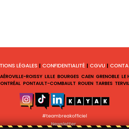
TIONS LÉGALES
CONFIDENTIALITÉ
CGVU
CONTA
|
|
|
AÉROVILLE-ROISSY
LILLE
BOURGES
CAEN
GRENOBLE
LE
ONTRÉAL
PONTAULT-COMBAULT
ROUEN
TARBES
TERVI
#teambreakofficiel
Newsletter