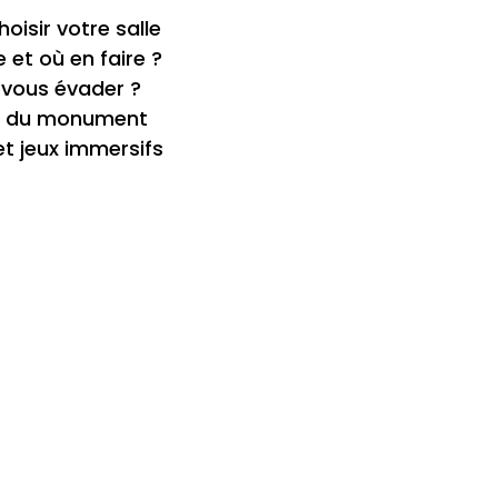
isir votre salle
 et où en faire ?
 vous évader ?
ets du monument
s et jeux immersifs