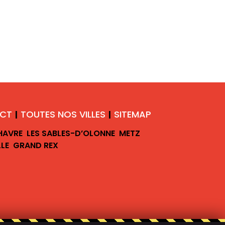
CT
TOUTES NOS VILLES
SITEMAP
|
|
 HAVRE
LES SABLES-D’OLONNE
METZ
LLE
GRAND REX